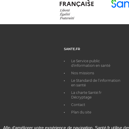
SANTE.FR
Le Service public
d'information en santé
Nos missions
Le Standard de l’information
en santé
La charte Santé.fr
Décryptage
Contact
Plan du site
Afin d’améliorer votre expérience de navigation, Santé.fr utilise d