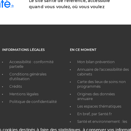
Le site santé de référence, accessible
quand vous voulez, où vous voulez
INFORMATIONS LÉGALES
EN CE MOMENT
Accessibilité : conformité
Mon bilan prévention
partielle
Annuaire de l'accessibilité des
Conditions générales
cabinets
d'utilisation
Carte des lieux de soins non
Crédits
programmés
Mentions légales
Origines des données
annuaire
Politique de confidentialité
Les espaces thématiques
En bref, par Santé.fr
Santé et environnement : les
bons réflexes au quotidien
es cookies destinés à faire des statistiques, à conserver vos inform