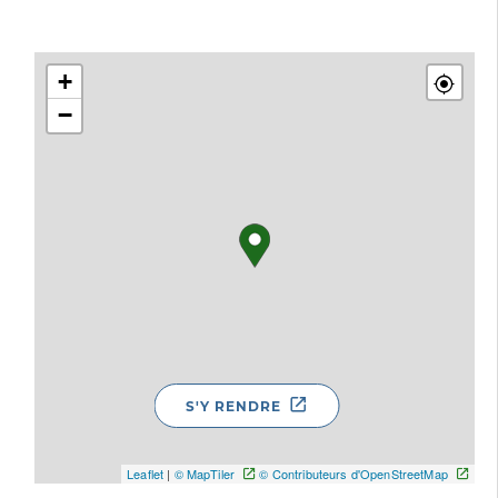
+
−
S'Y RENDRE
Leaflet
|
© MapTiler
© Contributeurs d'OpenStreetMap