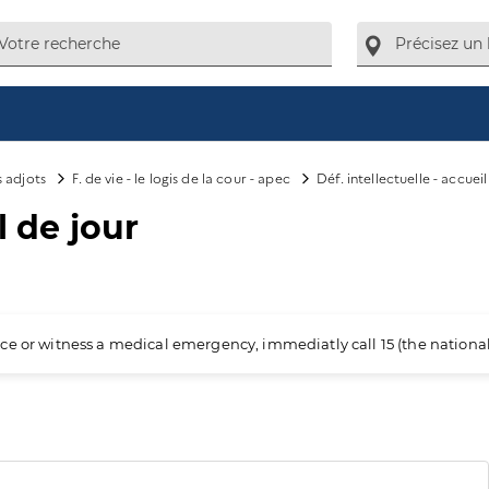
s adjots
F. de vie - le logis de la cour - apec
Déf. intellectuelle - accueil
l de jour
ience or witness a medical emergency, immediatly call 15 (the nation