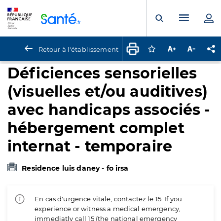
Panneau de gestion des cookies
Menu pr
Ouvrir la rech
Retour à l'établissement
Connectez-vous pour
Augmenter la t
Diminuer 
Pa
Déficiences sensorielles
(visuelles et/ou auditives)
avec handicaps associés -
hébergement complet
internat - temporaire
Residence luis daney - fo irsa
En cas d'urgence vitale, contactez le 15. If you
experience or witness a medical emergency,
immediatly call 15 (the national emergency