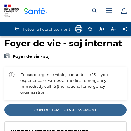
Panneau de gestion des cookies
Menu pr
Ouvrir la rech
Retour à l'établissement
Connectez-vous pour
Augmenter la t
Diminuer 
Pa
Foyer de vie - soj internat
Foyer de vie - soj
En cas d'urgence vitale, contactez le 15. If you
experience or witness a medical emergency,
immediatly call 15 (the national emergency
organization).
CONTACTER L'ÉTABLISSEMENT