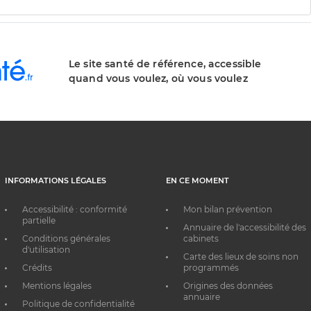
Le site santé de référence, accessible
quand vous voulez, où vous voulez
INFORMATIONS LÉGALES
EN CE MOMENT
Accessibilité : conformité
Mon bilan prévention
partielle
Annuaire de l'accessibilité des
Conditions générales
cabinets
d'utilisation
Carte des lieux de soins non
Crédits
programmés
Mentions légales
Origines des données
annuaire
Politique de confidentialité