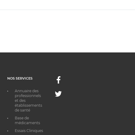
NOS SERVICES
Facebook
Annuaire des
Twitter
professionnels
et des
établissements
de santé
Base de
médicaments
Essais Cliniques