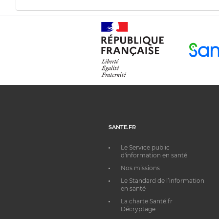
SANTE.FR
Le Service public
d'information en santé
Nos missions
Le Standard de l’information
en santé
La charte Santé.fr
Décryptage