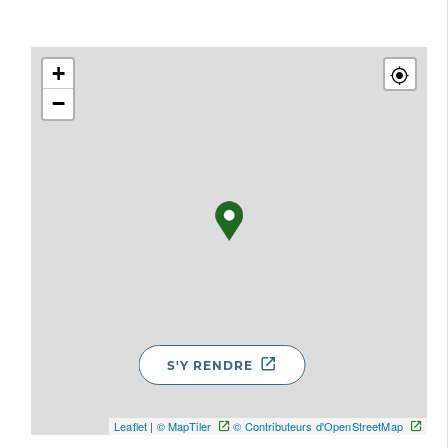
+
−
S'Y RENDRE
Leaflet
|
© MapTiler
© Contributeurs d'OpenStreetMap