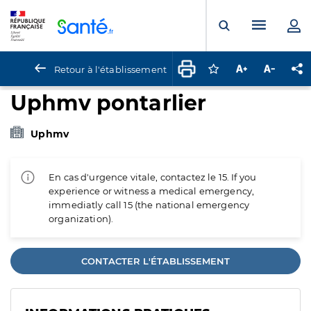
Panneau de gestion des cookies
Menu pr
Ouvrir la rech
Retour à l'établissement
Connectez-vous pour
Augmenter la t
Diminuer 
Pa
Uphmv pontarlier
Uphmv
En cas d'urgence vitale, contactez le 15. If you
experience or witness a medical emergency,
immediatly call 15 (the national emergency
organization).
CONTACTER L'ÉTABLISSEMENT