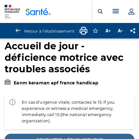
Panneau de gestion des cookies
Menu pr
Ouvrir la rech
Retour à l'établissement
Connectez-vous pour
Augmenter la t
Diminuer 
Pa
Accueil de jour -
déficience motrice avec
troubles associés
Eanm keraman apf france handicap
En cas d'urgence vitale, contactez le 15. If you
experience or witness a medical emergency,
immediatly call 15 (the national emergency
organization).