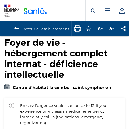
Panneau de gestion des cookies
Menu pr
Ouvrir la rech
Retour à l'établissement
Connectez-vous pour
Augmenter la t
Diminuer 
Pa
Foyer de vie -
hébergement complet
internat - déficience
intellectuelle
Centre d'habitat la combe - saint-symphorien
En cas d'urgence vitale, contactez le 15. If you
experience or witness a medical emergency,
immediatly call 15 (the national emergency
organization).