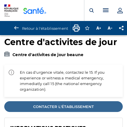
Panneau de gestion des cookies
Menu pr
Ouvrir la rech
Retour à l'établissement
Connectez-vous pour
Augmenter la t
Diminuer 
Pa
Centre d'activites de jour
Centre d'activites de jour beaune
En cas d'urgence vitale, contactez le 15. If you
experience or witness a medical emergency,
immediatly call 15 (the national emergency
organization).
CONTACTER L'ÉTABLISSEMENT