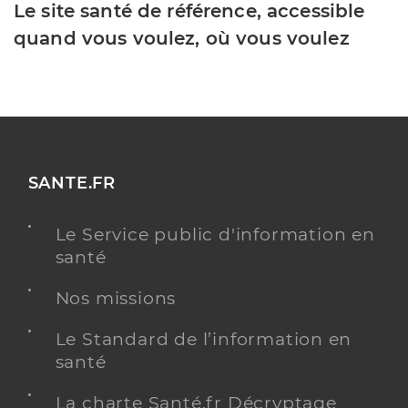
Le site santé de référence, accessible
quand vous voulez, où vous voulez
SANTE.FR
Le Service public d'information en
santé
Nos missions
Le Standard de l’information en
santé
La charte Santé.fr Décryptage