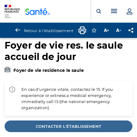
Panneau de gestion des cookies
Menu pr
Ouvrir la rech
Retour à l'établissement
Connectez-vous pour
Augmenter la t
Diminuer 
Pa
Foyer de vie res. le saule
accueil de jour
Foyer de vie residence le saule
En cas d'urgence vitale, contactez le 15. If you
experience or witness a medical emergency,
immediatly call 15 (the national emergency
organization).
CONTACTER L'ÉTABLISSEMENT