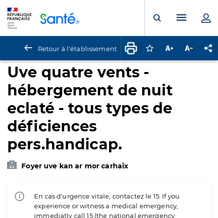
Panneau de gestion des cookies
Menu pr
Ouvrir la rech
Retour à l'établissement
Connectez-vous pour
Augmenter la t
Diminuer 
Pa
Uve quatre vents -
hébergement de nuit
eclaté - tous types de
déficiences
pers.handicap.
Foyer uve kan ar mor carhaix
En cas d'urgence vitale, contactez le 15. If you
experience or witness a medical emergency,
immediatly call 15 (the national emergency