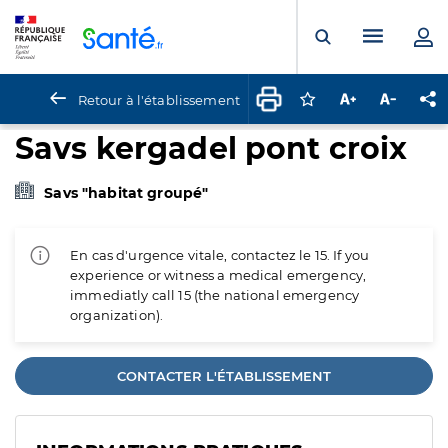
Panneau de gestion des cookies
Menu pr
Ouvrir la rech
Retour à l'établissement
Connectez-vous pour
Augmenter la t
Diminuer 
Pa
Savs kergadel pont croix
Savs "habitat groupé"
En cas d'urgence vitale, contactez le 15. If you
experience or witness a medical emergency,
immediatly call 15 (the national emergency
organization).
CONTACTER L'ÉTABLISSEMENT