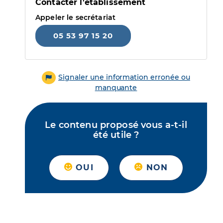
Contacter l'établissement
Appeler le secrétariat
05 53 97 15 20
Signaler une information erronée ou
manquante
Le contenu proposé vous a-t-il
été utile ?
OUI
NON