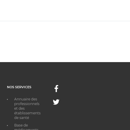
NOS SERVICES
Facebook
Annuaire des
Twitter
professionnels
et des
établissements
de santé
Base de
médicaments