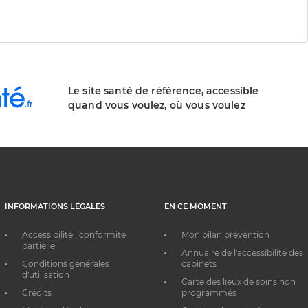
Le site santé de référence, accessible
quand vous voulez, où vous voulez
INFORMATIONS LÉGALES
EN CE MOMENT
Accessibilité : conformité
Mon bilan prévention
partielle
Annuaire de l'accessibilité des
Conditions générales
cabinets
d'utilisation
Carte des lieux de soins non
Crédits
programmés