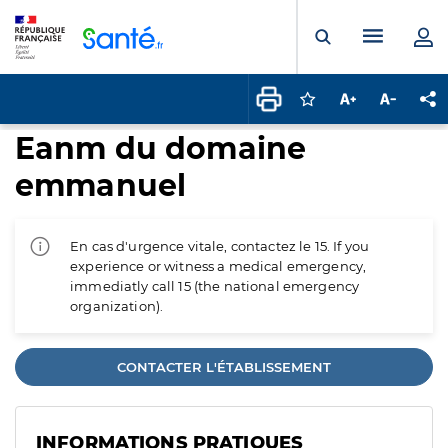
Panneau de gestion des cookies
Menu pr
Ouvrir la rech
Connectez-vous pour
Augmenter la t
Diminuer 
Pa
Eanm du domaine
emmanuel
En cas d'urgence vitale, contactez le 15. If you
experience or witness a medical emergency,
immediatly call 15 (the national emergency
organization).
CONTACTER L'ÉTABLISSEMENT
INFORMATIONS PRATIQUES