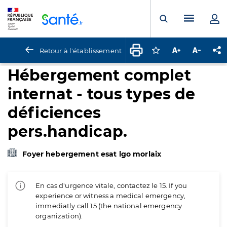
Panneau de gestion des cookies
Menu pr
Ouvrir la rech
Retour à l'établissement
Connectez-vous pour
Augmenter la t
Diminuer 
Pa
Hébergement complet
internat - tous types de
déficiences
pers.handicap.
Foyer hebergement esat lgo morlaix
En cas d'urgence vitale, contactez le 15. If you
experience or witness a medical emergency,
immediatly call 15 (the national emergency
organization).