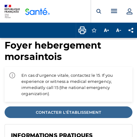
Panneau de gestion des cookies
Menu pr
Ouvrir la rech
Connectez-vous pour
Augmenter la t
Diminuer 
Pa
Foyer hebergement
morsaintois
En cas d'urgence vitale, contactez le 15. If you
experience or witness a medical emergency,
immediatly call 15 (the national emergency
organization).
CONTACTER L'ÉTABLISSEMENT
INFORMATIONS PRATIQUES