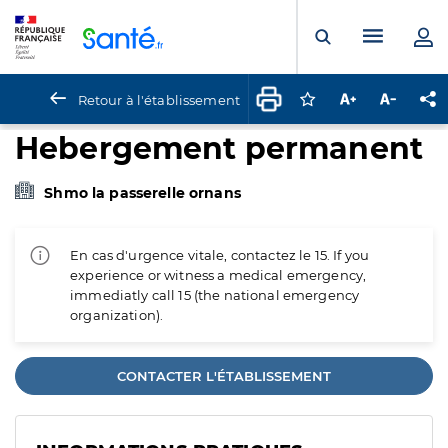
Panneau de gestion des cookies
Menu pr
Ouvrir la rech
Retour à l'établissement
Connectez-vous pour
Augmenter la t
Diminuer 
Pa
Hebergement permanent
Shmo la passerelle ornans
En cas d'urgence vitale, contactez le 15. If you
experience or witness a medical emergency,
immediatly call 15 (the national emergency
organization).
CONTACTER L'ÉTABLISSEMENT