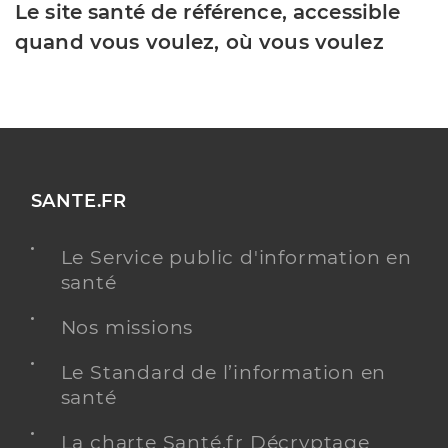
Le site santé de référence, accessible
quand vous voulez, où vous voulez
SANTE.FR
Le Service public d'information en
santé
Nos missions
Le Standard de l’information en
santé
La charte Santé.fr Décryptage