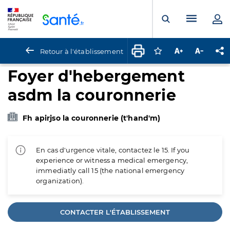
Panneau de gestion des cookies
Menu pr
Ouvrir la rech
Retour à l'établissement
Connectez-vous pour
Augmenter la t
Diminuer 
Pa
Foyer d'hebergement
asdm la couronnerie
Fh apirjso la couronnerie (t'hand'm)
En cas d'urgence vitale, contactez le 15. If you
experience or witness a medical emergency,
immediatly call 15 (the national emergency
organization).
CONTACTER L'ÉTABLISSEMENT