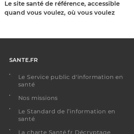
Le site santé de référence, accessible
quand vous voulez, où vous voulez
SANTE.FR
Le Service public d'information en
santé
Nos missions
Le Standard de l’information en
santé
La charte Santé.fr Décryptage