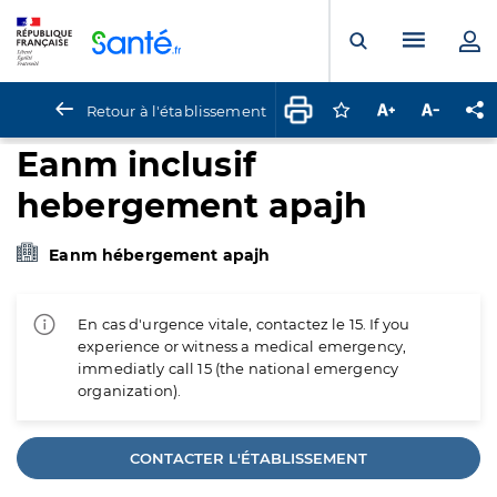
Panneau de gestion des cookies
Menu pr
Ouvrir la rech
Retour à l'établissement
Connectez-vous pour
Augmenter la t
Diminuer 
Pa
Eanm inclusif
hebergement apajh
Eanm hébergement apajh
En cas d'urgence vitale, contactez le 15. If you
experience or witness a medical emergency,
immediatly call 15 (the national emergency
organization).
CONTACTER L'ÉTABLISSEMENT