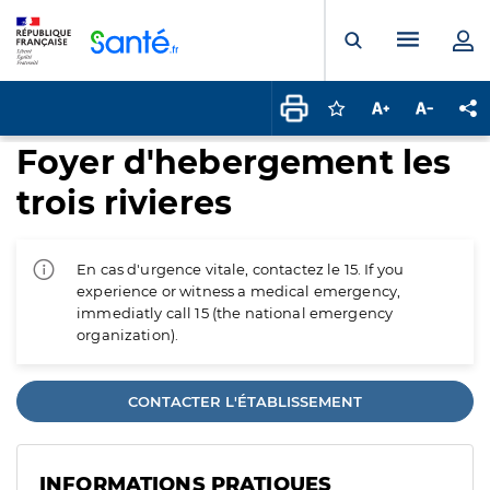
Panneau de gestion des cookies
Menu pr
Ouvrir la rech
Connectez-vous pour
Augmenter la t
Diminuer 
Pa
Foyer d'hebergement les
trois rivieres
En cas d'urgence vitale, contactez le 15. If you
experience or witness a medical emergency,
immediatly call 15 (the national emergency
organization).
CONTACTER L'ÉTABLISSEMENT
INFORMATIONS PRATIQUES