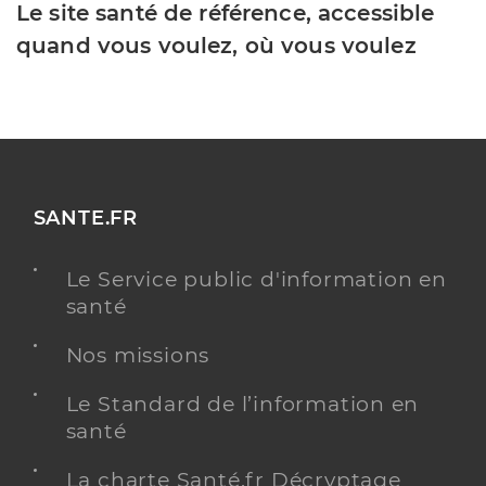
Le site santé de référence, accessible
quand vous voulez, où vous voulez
SANTE.FR
Le Service public d'information en
santé
Nos missions
Le Standard de l’information en
santé
La charte Santé.fr Décryptage