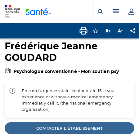
Panneau de gestion des cookies
Menu pr
Ouvrir la rech
Connectez-vous pour
Augmenter la t
Diminuer 
Pa
Frédérique Jeanne
GOUDARD
Psychologue conventionné - Mon soutien psy
En cas d'urgence vitale, contactez le 15. If you
experience or witness a medical emergency,
immediatly call 15 (the national emergency
organization).
CONTACTER L'ÉTABLISSEMENT