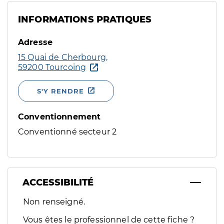
INFORMATIONS PRATIQUES
Adresse
15 Quai de Cherbourg,
59200 Tourcoing
S'Y RENDRE
Conventionnement
Conventionné secteur 2
ACCESSIBILITÉ
Filtres
Non renseigné.
Sélectionnez un ou plusieurs handicaps/besoins spécifiques p
Vous êtes le professionnel de cette fiche ?