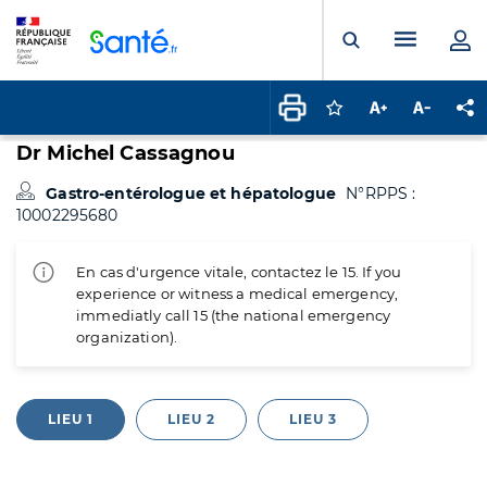
Panneau de gestion des cookies
Menu pr
Ouvrir la rech
Connectez-vous pour
Augmenter la t
Diminuer 
Pa
Dr Michel Cassagnou
Gastro-entérologue et hépatologue
N°RPPS :
10002295680
En cas d'urgence vitale, contactez le 15. If you
experience or witness a medical emergency,
immediatly call 15 (the national emergency
organization).
LIEU 1
LIEU 2
LIEU 3