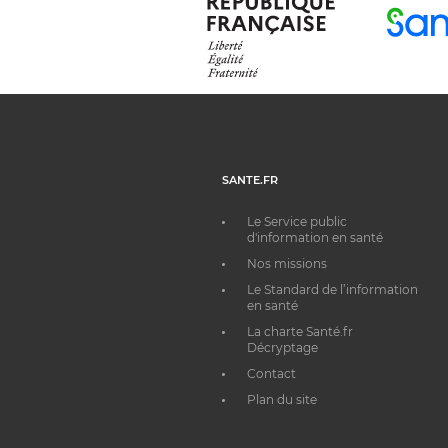
SANTE.FR
Le Service public
d'information en santé
Nos missions
Le Standard de l’information
en santé
La charte Santé.fr
Décryptage
Contact
Plan du site