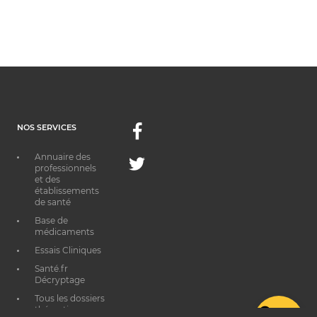
NOS SERVICES
Facebook
Annuaire des
Twitter
professionnels
et des
établissements
de santé
Base de
médicaments
Essais Cliniques
Santé.fr
Décryptage
Tous les dossiers
thématiques