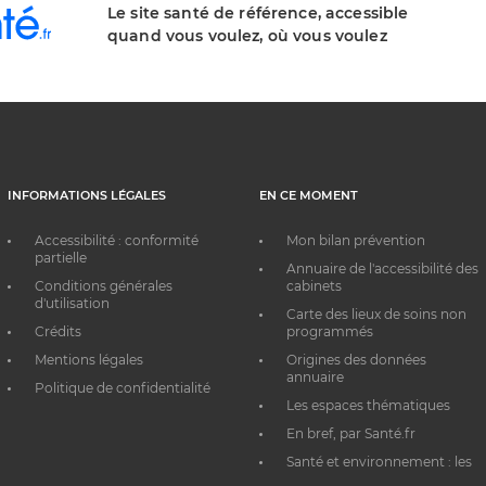
Le site santé de référence, accessible
quand vous voulez, où vous voulez
INFORMATIONS LÉGALES
EN CE MOMENT
Accessibilité : conformité
Mon bilan prévention
partielle
Annuaire de l'accessibilité des
Conditions générales
cabinets
d'utilisation
Carte des lieux de soins non
Crédits
programmés
Mentions légales
Origines des données
annuaire
Politique de confidentialité
Les espaces thématiques
En bref, par Santé.fr
Santé et environnement : les
bons réflexes au quotidien