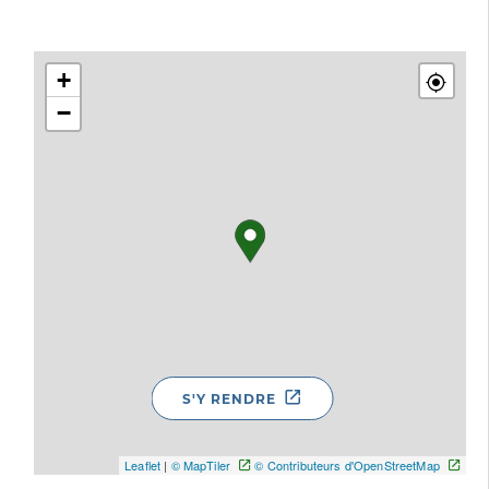
+
−
S'Y RENDRE
Leaflet
|
© MapTiler
© Contributeurs d'OpenStreetMap