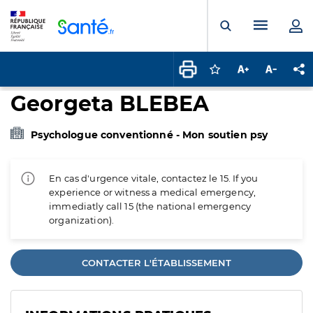
Panneau de gestion des cookies
Menu pr
Ouvrir la rech
Connectez-vous pour
Augmenter la t
Diminuer 
Pa
Georgeta BLEBEA
Psychologue conventionné - Mon soutien psy
En cas d'urgence vitale, contactez le 15. If you
experience or witness a medical emergency,
immediatly call 15 (the national emergency
organization).
CONTACTER L'ÉTABLISSEMENT