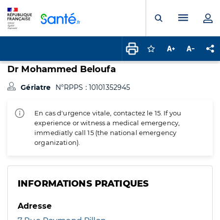
Panneau de gestion des cookies
Menu pr
Ouvrir la rech
Connectez-vous pour
Augmenter la t
Diminuer 
Pa
Dr Mohammed Beloufa
Gériatre
N°RPPS : 10101352945
En cas d'urgence vitale, contactez le 15. If you
experience or witness a medical emergency,
immediatly call 15 (the national emergency
organization).
INFORMATIONS PRATIQUES
Adresse