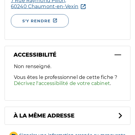
7 Rue Raymond Pillon,
60240 Chaumont-en-Vexin
S'Y RENDRE
ACCESSIBILITÉ
Filtres
Non renseigné.
Sélectionnez un ou plusieurs handicaps/besoins spécifiques p
Vous êtes le professionnel de cette fiche ?
Décrivez l'accessibilité de votre cabinet
.
À LA MÊME ADRESSE