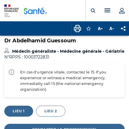
Panneau de gestion des cookies
Menu pr
Ouvrir la rech
Connectez-vous pour
Augmenter la t
Diminuer 
Pa
Dr Abdelhamid Guessoum
Médecin généraliste - Médecine générale - Gériatrie
N°RPPS : 10003722831
En cas d'urgence vitale, contactez le 15. If you
experience or witness a medical emergency,
immediatly call 15 (the national emergency
organization).
LIEU 1
LIEU 2