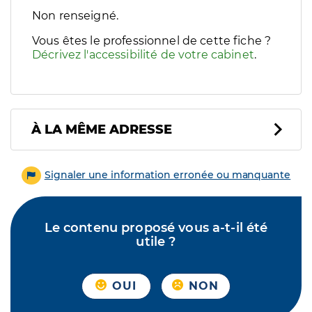
Filtres
Non renseigné.
Sélectionnez un ou plusieurs handicaps/besoins spécifiques p
Vous êtes le professionnel de cette fiche ?
Décrivez l'accessibilité de votre cabinet
.
À LA MÊME ADRESSE
Signaler une information erronée ou manquante
Le contenu proposé vous a-t-il été
utile ?
OUI
NON