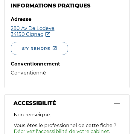
INFORMATIONS PRATIQUES
Adresse
280 Av De Lodeve,
34150 Gignac
S'Y RENDRE
Conventionnement
Conventionné
ACCESSIBILITÉ
Filtres
Non renseigné.
Sélectionnez un ou plusieurs handicaps/besoins spécifiques p
Vous êtes le professionnel de cette fiche ?
Décrivez l'accessibilité de votre cabinet
.