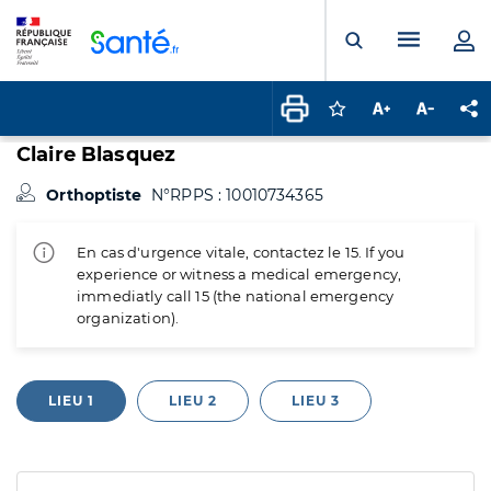
Panneau de gestion des cookies
Menu pr
Ouvrir la rech
Connectez-vous pour
Augmenter la t
Diminuer 
Pa
Claire Blasquez
Orthoptiste
N°RPPS : 10010734365
En cas d'urgence vitale, contactez le 15. If you
experience or witness a medical emergency,
immediatly call 15 (the national emergency
organization).
LIEU 1
LIEU 2
LIEU 3