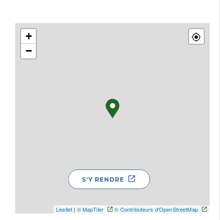
+
−
S'Y RENDRE
Leaflet
|
© MapTiler
© Contributeurs d'OpenStreetMap