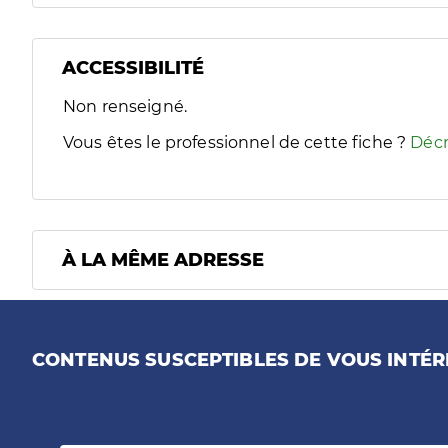
ACCESSIBILITÉ
Filtres
Non renseigné.
Sélectionnez un ou plusieurs handicaps/besoins spécifiques
Vous êtes le professionnel de cette fiche ?
Décr
À LA MÊME ADRESSE
CONTENUS SUSCEPTIBLES DE VOUS INTÉR