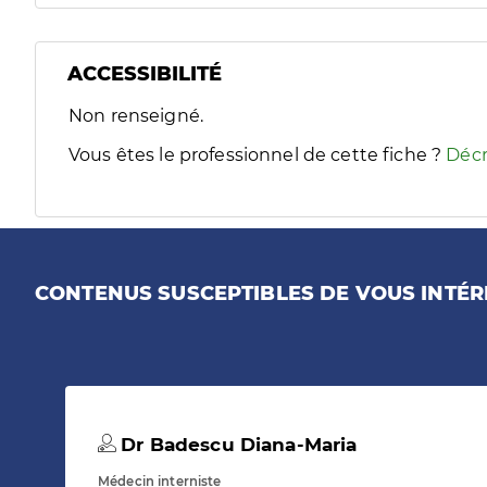
ACCESSIBILITÉ
Filtres
Non renseigné.
Sélectionnez un ou plusieurs handicaps/besoins spécifiques
Vous êtes le professionnel de cette fiche ?
Décr
CONTENUS SUSCEPTIBLES DE VOUS INTÉR
Dr Badescu Diana-Maria
Médecin interniste