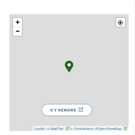
+
−
S'Y RENDRE
Leaflet
|
© MapTiler
© Contributeurs d'OpenStreetMap