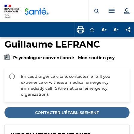
Panneau de gestion des cookies
Menu pr
Ouvrir la rech
Connectez-vous pour
Augmenter la t
Diminuer 
Pa
Guillaume LEFRANC
Psychologue conventionné - Mon soutien psy
En cas d'urgence vitale, contactez le 15. If you
experience or witness a medical emergency,
immediatly call 15 (the national emergency
organization).
CONTACTER L'ÉTABLISSEMENT