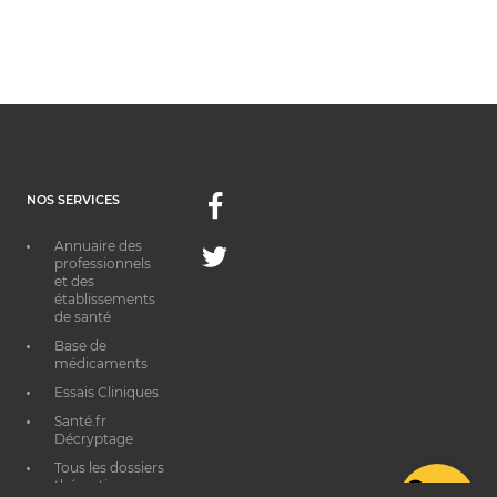
NOS SERVICES
Facebook
Annuaire des
Twitter
professionnels
et des
établissements
de santé
Base de
médicaments
Essais Cliniques
Santé.fr
Décryptage
Tous les dossiers
thématiques