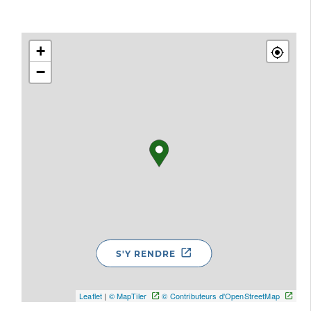
+
−
S'Y RENDRE
Leaflet
|
© MapTiler
© Contributeurs d'OpenStreetMap