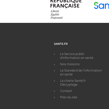
SANTE.FR
Le Service public
d'information en santé
Nos missions
Le Standard de l’information
en santé
La charte Santé.fr
Décryptage
Contact
Plan du site