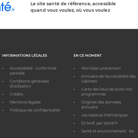
Le site santé de référence, accessible
quand vous voulez, où vous voulez
INFORMATIONS LÉGALES
EN CE MOMENT
Accessibilité : conformité
Mon bilan prévention
partielle
Annuaire de l'accessibilité des
Conditions générales
cabinets
d'utilisation
Carte des lieux de soins non
Crédits
programmés
Mentions légales
Origines des données
annuaire
Politique de confidentialité
Les espaces thématiques
En bref, par Santé.fr
Santé et environnement : les
bons réflexes au quotidien