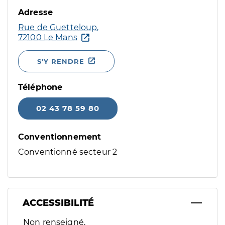
Adresse
Rue de Guetteloup,
72100 Le Mans
S'Y RENDRE
Téléphone
02 43 78 59 80
Conventionnement
Conventionné secteur 2
ACCESSIBILITÉ
Filtres
Non renseigné.
Sélectionnez un ou plusieurs handicaps/besoins spécifiques p