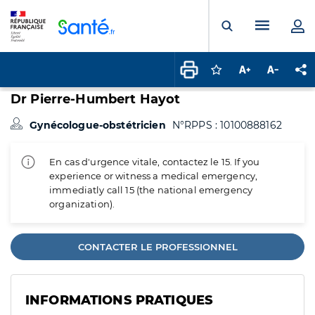
Panneau de gestion des cookies
Menu pr
Ouvrir la rech
Connectez-vous pour
Augmenter la t
Diminuer 
Pa
Dr Pierre-Humbert Hayot
Gynécologue-obstétricien
N°RPPS : 10100888162
En cas d'urgence vitale, contactez le 15. If you
experience or witness a medical emergency,
immediatly call 15 (the national emergency
organization).
CONTACTER LE PROFESSIONNEL
INFORMATIONS PRATIQUES