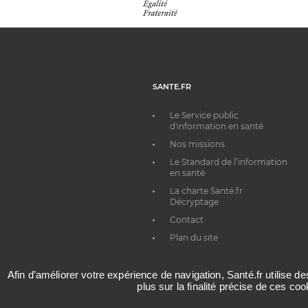
SANTE.FR
Le Service public
d'information en santé
Nos missions
Le Standard de l’information
en santé
La charte Santé.fr
Décryptage
Contact
Plan du site
Afin d’améliorer votre expérience de navigation, Santé.fr utilise d
plus sur la finalité précise de ces co