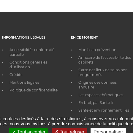
INFORMATIONS LÉGALES
EN CE MOMENT
Accessibilité : conformité
Mon bilan prévention
partielle
Annuaire de l'accessibilité des
Conditions générales
cabinets
d'utilisation
Carte des lieux de soins non
Crédits
programmés
Mentions légales
Origines des données
annuaire
Politique de confidentialité
Les espaces thématiques
En bref, par Santé.fr
Santé et environnement : les
bons réflexes au quotidien
es cookies destinés à faire des statistiques, à conserver vos inform
okies, nous vous invitons à prendre connaissance de la politique de c
Tout accepter
Tout refuser
Personnaliser