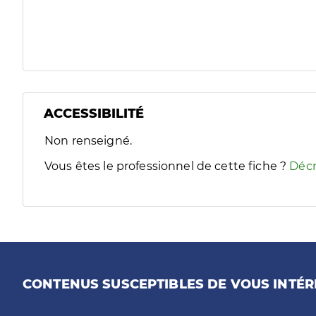
ACCESSIBILITÉ
Filtres
Non renseigné.
Sélectionnez un ou plusieurs handicaps/besoins spécifiques
Vous êtes le professionnel de cette fiche ?
Décr
CONTENUS SUSCEPTIBLES DE VOUS INTÉR