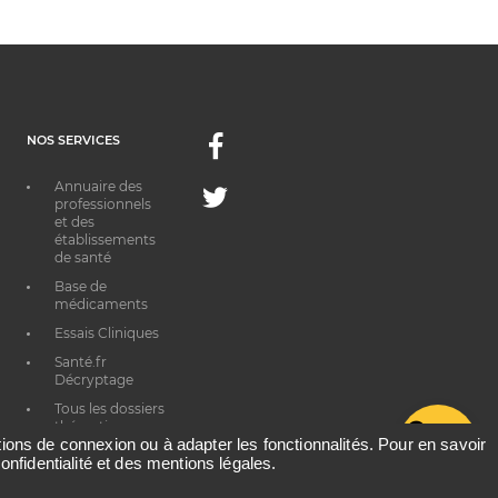
NOS SERVICES
Facebook
Annuaire des
Twitter
professionnels
et des
établissements
de santé
Base de
médicaments
Essais Cliniques
Santé.fr
Décryptage
Tous les dossiers
thématiques
G
ations de connexion ou à adapter les fonctionnalités. Pour en savoir
onfidentialité et des mentions légales.