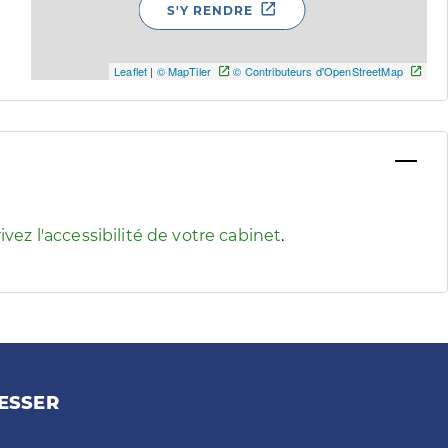
S'Y RENDRE
Leaflet
|
© MapTiler
© Contributeurs d'OpenStreetMap
 pour afficher les informations d'accessibilité associées
ivez l'accessibilité de votre cabinet
.
ESSER