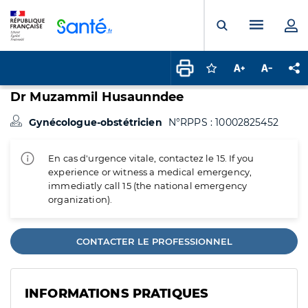
Panneau de gestion des cookies
Menu pr
Ouvrir la rech
Connectez-vous pour
Augmenter la t
Diminuer 
Pa
Dr Muzammil Husaunndee
Gynécologue-obstétricien
N°RPPS : 10002825452
En cas d'urgence vitale, contactez le 15. If you
experience or witness a medical emergency,
immediatly call 15 (the national emergency
organization).
CONTACTER LE PROFESSIONNEL
INFORMATIONS PRATIQUES