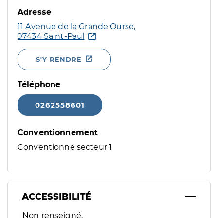
Adresse
11 Avenue de la Grande Ourse,
97434 Saint-Paul
S'Y RENDRE
Téléphone
0262558601
Conventionnement
Conventionné secteur 1
ACCESSIBILITÉ
Filtres
Non renseigné.
Sélectionnez un ou plusieurs handicaps/besoins spécifiques p