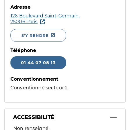
Adresse
126 Boulevard Saint-Germain,
75006 Paris
S'Y RENDRE
Téléphone
01 44 07 08 13
Conventionnement
Conventionné secteur 2
ACCESSIBILITÉ
Filtres
Non renseigné.
Sélectionnez un ou plusieurs handicaps/besoins spécifiques p