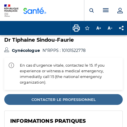
Panneau de gestion des cookies
Menu pr
Ouvrir la rech
Connectez-vous pour
Augmenter la t
Diminuer 
Pa
Dr Tiphaine Sindou-Faurie
Gynécologue
N°RPPS : 10101522778
En cas d'urgence vitale, contactez le 15. If you
experience or witness a medical emergency,
immediatly call 15 (the national emergency
organization).
CONTACTER LE PROFESSIONNEL
INFORMATIONS PRATIQUES