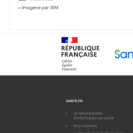
Imagerie par IRM
SANTE.FR
Le Service public
d'information en santé
Nos missions