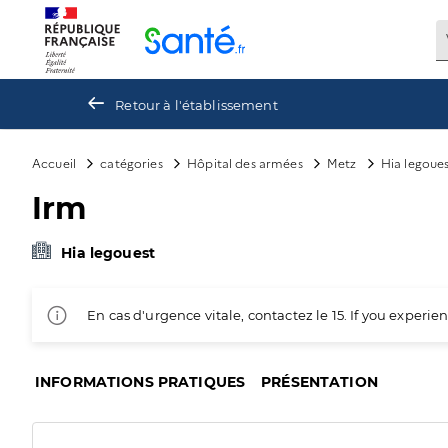
Panneau de gestion des cookies
Retour à l'établissement
Accueil
catégories
Hôpital des armées
Metz
Hia legoue
Irm
Hia legouest
En cas d'urgence vitale, contactez le 15. If you exper
INFORMATIONS PRATIQUES
PRÉSENTATION