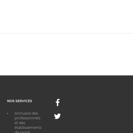
NOS SERVICES
Facebook
Annuaire des
Twitter
professionnels
et des
établissements
de santé