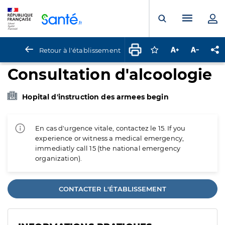
Panneau de gestion des cookies
Menu pr
Ouvrir la rech
Retour à l'établissement
Connectez-vous pour
Augmenter la t
Diminuer 
Pa
Consultation d'alcoologie
Hopital d'instruction des armees begin
En cas d'urgence vitale, contactez le 15. If you
experience or witness a medical emergency,
immediatly call 15 (the national emergency
organization).
CONTACTER L'ÉTABLISSEMENT