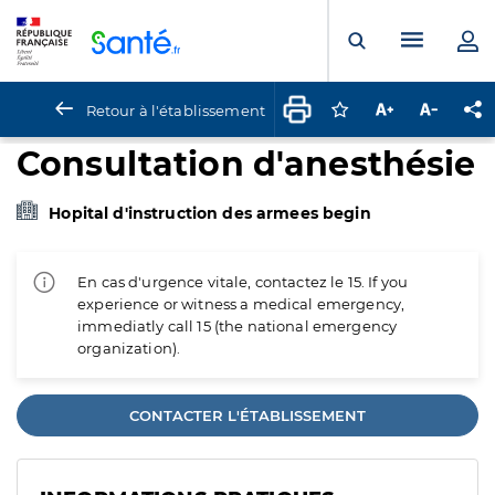
Panneau de gestion des cookies
Menu pr
Ouvrir la rech
Retour à l'établissement
Connectez-vous pour
Augmenter la t
Diminuer 
Pa
Consultation d'anesthésie
Hopital d'instruction des armees begin
En cas d'urgence vitale, contactez le 15. If you
experience or witness a medical emergency,
immediatly call 15 (the national emergency
organization).
CONTACTER L'ÉTABLISSEMENT