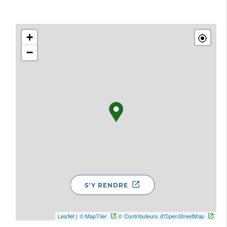
+
−
S'Y RENDRE
Leaflet
|
© MapTiler
© Contributeurs d'OpenStreetMap