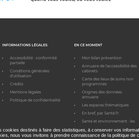
INFORMATIONS LÉGALES
EN CE MOMENT
Accessibilité : conformité
Mon bilan prévention
partielle
Annuaire de l'accessibilité des
Conditions générales
cabinets
d'utilisation
Carte des lieux de soins non
Crédits
programmés
Mentions légales
Origines des données
annuaire
Politique de confidentialité
Les espaces thématiques
En bref, par Santé.fr
Santé et environnement : les
bons réflexes au quotidien
es cookies destinés à faire des statistiques, à conserver vos inform
okies, nous vous invitons à prendre connaissance de la politique de c