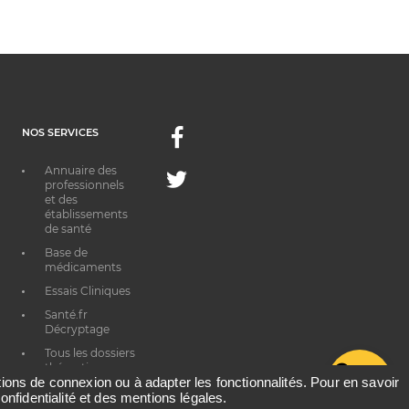
NOS SERVICES
Facebook
Annuaire des
Twitter
professionnels
et des
établissements
de santé
Base de
médicaments
Essais Cliniques
Santé.fr
Décryptage
Tous les dossiers
thématiques
G
ations de connexion ou à adapter les fonctionnalités. Pour en savoir
onfidentialité et des mentions légales.