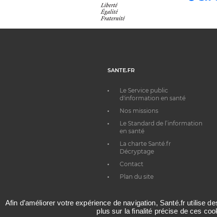
SANTE.FR
Le Service public
d'information en santé
Nos missions
Le Standard de l’information
en santé
La charte Santé.fr
Décryptage
Contact
Plan du site
Afin d’améliorer votre expérience de navigation, Santé.fr utilise d
plus sur la finalité précise de ces co