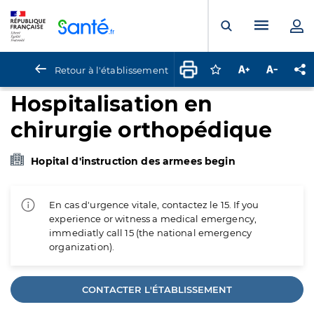
Panneau de gestion des cookies
Menu pr
Ouvrir la rech
Retour à l'établissement
Connectez-vous pour
Augmenter la t
Diminuer 
Pa
Hospitalisation en
chirurgie orthopédique
Hopital d'instruction des armees begin
En cas d'urgence vitale, contactez le 15. If you
experience or witness a medical emergency,
immediatly call 15 (the national emergency
organization).
CONTACTER L'ÉTABLISSEMENT