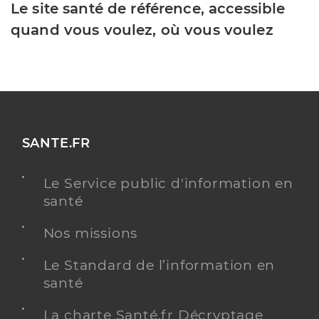
Le site santé de référence, accessible
quand vous voulez, où vous voulez
SANTE.FR
Le Service public d'information en
santé
Nos missions
Le Standard de l’information en
santé
La charte Santé.fr Décryptage