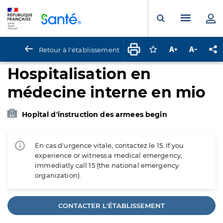
Panneau de gestion des cookies
Menu pr
Ouvrir la rech
Retour à l'établissement
Connectez-vous pour
Augmenter la t
Diminuer 
Pa
Hospitalisation en
médecine interne en mio
Hopital d'instruction des armees begin
En cas d'urgence vitale, contactez le 15. If you
experience or witness a medical emergency,
immediatly call 15 (the national emergency
organization).
CONTACTER L'ÉTABLISSEMENT