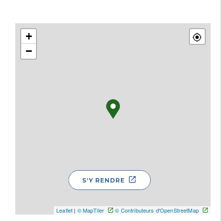
+
−
S'Y RENDRE
Leaflet
|
© MapTiler
© Contributeurs d'OpenStreetMap