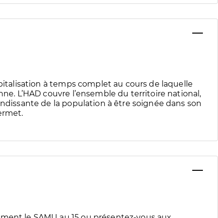
spitalisation à temps complet au cours de laquelle
nne. L’HAD couvre l’ensemble du territoire national,
andissante de la population à être soignée dans son
ermet.
tement le SAMU au 15 ou présentez-vous aux