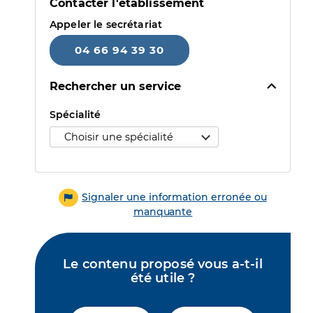
Contacter l'établissement
Appeler le secrétariat
04 66 94 39 30
Rechercher un service
Sélectionner une spécialité puis un motif pour accéder au 
Spécialité
Signaler une information erronée ou
manquante
Le contenu proposé vous a-t-il
été utile ?