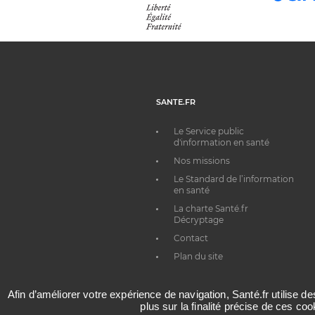
SANTE.FR
Le Service public
d'information en santé
Nos missions
Le Standard de l’information
en santé
La charte Santé.fr
Décryptage
Contact
Plan du site
Afin d’améliorer votre expérience de navigation, Santé.fr utilise d
plus sur la finalité précise de ces co