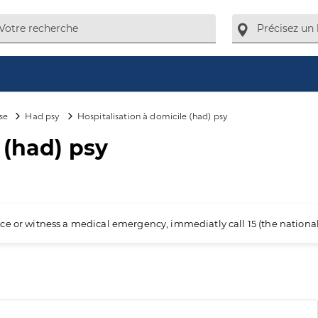
se
Had psy
Hospitalisation à domicile (had) psy
 (had) psy
ience or witness a medical emergency, immediatly call 15 (the nation