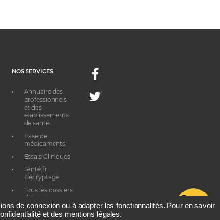
NOS SERVICES
Facebook
Annuaire des
Twitter
professionnels
et des
établissements
de santé
Base de
médicaments
Essais Cliniques
Santé.fr
Décryptage
Tous les dossiers
thématiques
G
ations de connexion ou à adapter les fonctionnalités. Pour en savoir
onfidentialité et des mentions légales.