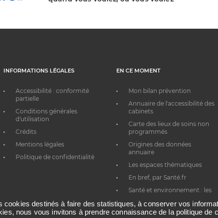
INFORMATIONS LÉGALES
EN CE MOMENT
Accessibilité : conformité
Mon bilan prévention
partielle
Annuaire de l'accessibilité des
Conditions générales
cabinets
d'utilisation
Carte des lieux de soins non
Crédits
programmés
Mentions légales
Origines des données
annuaire
Politique de confidentialité
Les espaces thématiques
En bref, par Santé.fr
Santé et environnement : les
bons réflexes au quotidien
es cookies destinés à faire des statistiques, à conserver vos inform
okies, nous vous invitons à prendre connaissance de la politique de c