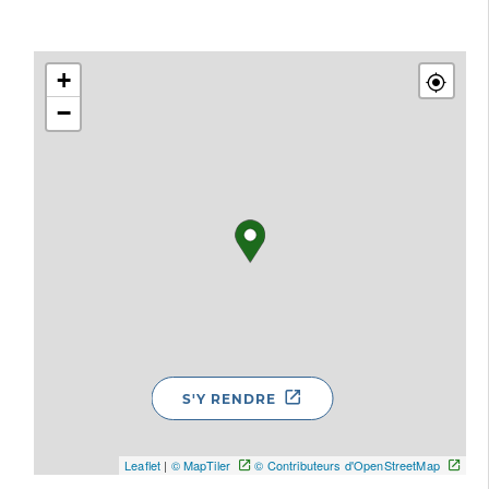
+
−
S'Y RENDRE
Leaflet
|
© MapTiler
© Contributeurs d'OpenStreetMap