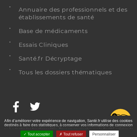
Annuaire des professionnels et des
établissements de santé
Base de médicaments
Essais Cliniques
Santé.fr Décryptage
Tous les dossiers thématiques
Facebook
Twitter
G
Afin d’améliorer votre expérience de navigation, Santé.fr utilise des cookies
destinés à faire des statistiques, à conserver vos informations de connexion
ou à adapter les fonctionnalités. Pour en savoir plus sur la finalité précise de
ces cookies, nous vous invitons à prendre connaissance de la politique de
Tout accepter
Tout refuser
Personnaliser