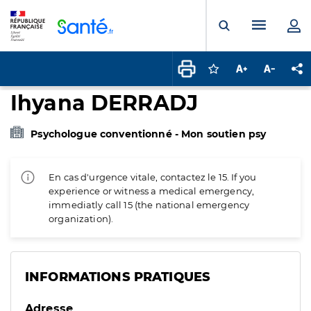
Panneau de gestion des cookies
Menu pr
Ouvrir la rech
Connectez-vous pour
Augmenter la t
Diminuer 
Pa
Ihyana DERRADJ
Psychologue conventionné - Mon soutien psy
En cas d'urgence vitale, contactez le 15. If you
experience or witness a medical emergency,
immediatly call 15 (the national emergency
organization).
INFORMATIONS PRATIQUES
Adresse