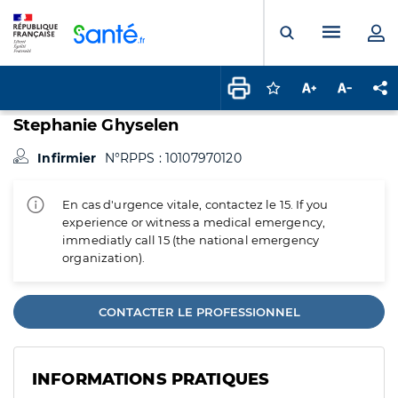
Panneau de gestion des cookies
Menu pr
Ouvrir la rech
Connectez-vous pour
Augmenter la t
Diminuer 
Pa
Stephanie Ghyselen
Infirmier
N°RPPS : 10107970120
En cas d'urgence vitale, contactez le 15. If you
experience or witness a medical emergency,
immediatly call 15 (the national emergency
organization).
CONTACTER LE PROFESSIONNEL
INFORMATIONS PRATIQUES