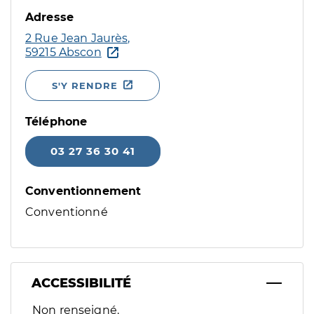
Adresse
2 Rue Jean Jaurès,
59215 Abscon
S'Y RENDRE
Téléphone
03 27 36 30 41
Conventionnement
Conventionné
ACCESSIBILITÉ
Filtres
Non renseigné.
Sélectionnez un ou plusieurs handicaps/besoins spécifiques p