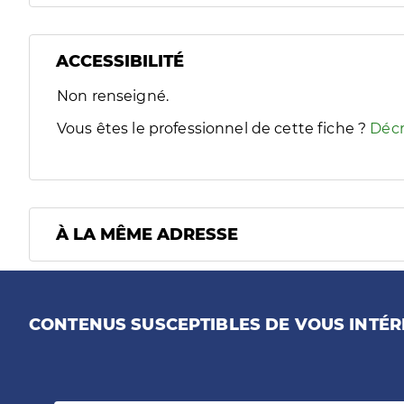
ACCESSIBILITÉ
Filtres
Non renseigné.
Sélectionnez un ou plusieurs handicaps/besoins spécifiques
Vous êtes le professionnel de cette fiche ?
Décr
À LA MÊME ADRESSE
CONTENUS SUSCEPTIBLES DE VOUS INTÉR