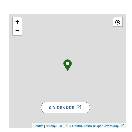
+
−
S'Y RENDRE
Leaflet
|
© MapTiler
© Contributeurs d'OpenStreetMap