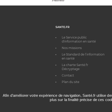
SANTE.FR
Le Service public
d'information en santé
Nos missions
Le Standard de l’information
en santé
La charte Santé.fr
Décryptage
Contact
Plan du site
Afin d’améliorer votre expérience de navigation, Santé.fr utilise d
plus sur la finalité précise de ces co