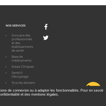
NOS SERVICES
Facebook
Annuaire des
Twitter
professionnels
et des
établissements
de santé
Base de
médicaments
Essais Cliniques
Santé.fr
Décryptage
Tous les dossiers
thématiques
G
ations de connexion ou à adapter les fonctionnalités. Pour en savoir
onfidentialité et des mentions légales.