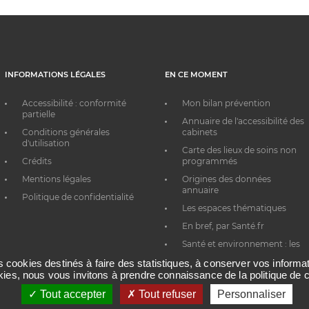
INFORMATIONS LÉGALES
EN CE MOMENT
Accessibilité : conformité
Mon bilan prévention
partielle
Annuaire de l'accessibilité des
Conditions générales
cabinets
d'utilisation
Carte des lieux de soins non
Crédits
programmés
Mentions légales
Origines des données
annuaire
Politique de confidentialité
Les espaces thématiques
En bref, par Santé.fr
Santé et environnement : les
bons réflexes au quotidien
es cookies destinés à faire des statistiques, à conserver vos inform
okies, nous vous invitons à prendre connaissance de la politique de c
Tout accepter
Tout refuser
Personnaliser