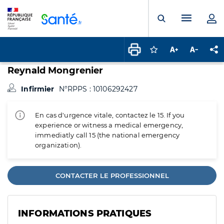
Panneau de gestion des cookies
Menu pr
Ouvrir la rech
Connectez-vous pour
Augmenter la t
Diminuer 
Pa
Reynald Mongrenier
Infirmier
N°RPPS : 10106292427
En cas d'urgence vitale, contactez le 15. If you
experience or witness a medical emergency,
immediatly call 15 (the national emergency
organization).
CONTACTER LE PROFESSIONNEL
INFORMATIONS PRATIQUES