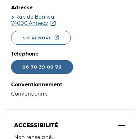
Adresse
3 Rue de Bonlieu,
74000 Annecy
S'Y RENDRE
Téléphone
06 70 39 00 76
Conventionnement
Conventionné
ACCESSIBILITÉ
Filtres
Non renseigné.
Sélectionnez un ou plusieurs handicaps/besoins spécifiques p