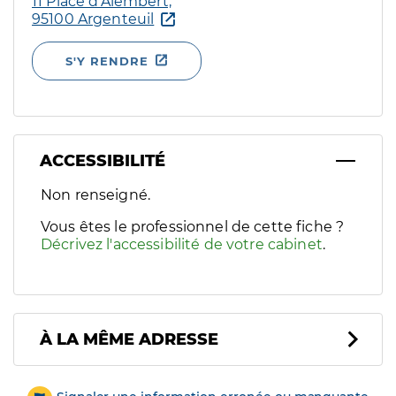
11 Place d’Alembert,
95100 Argenteuil
S'Y RENDRE
ACCESSIBILITÉ
Filtres
Non renseigné.
Sélectionnez un ou plusieurs handicaps/besoins spécifiques p
Vous êtes le professionnel de cette fiche ?
Décrivez l'accessibilité de votre cabinet
.
À LA MÊME ADRESSE