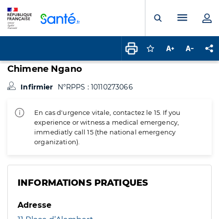
Panneau de gestion des cookies
Menu pr
Ouvrir la rech
Connectez-vous pour
Augmenter la t
Diminuer 
Pa
Chimene Ngano
Infirmier
N°RPPS : 10110273066
En cas d'urgence vitale, contactez le 15. If you
experience or witness a medical emergency,
immediatly call 15 (the national emergency
organization).
INFORMATIONS PRATIQUES
Adresse