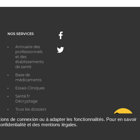
NOS SERVICES
Facebook
Annuaire des
Twitter
professionnels
et des
établissements
de santé
Base de
médicaments
Essais Cliniques
Santé.fr
Décryptage
Tous les dossiers
thématiques
G
ations de connexion ou à adapter les fonctionnalités. Pour en savoir
onfidentialité et des mentions légales.