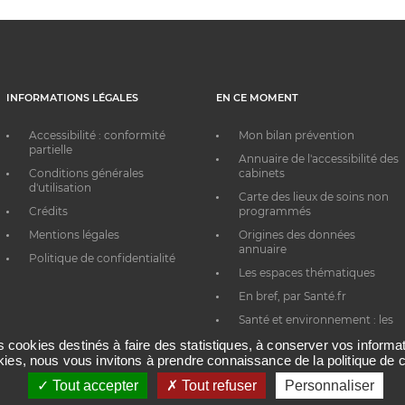
INFORMATIONS LÉGALES
EN CE MOMENT
Accessibilité : conformité
Mon bilan prévention
partielle
Annuaire de l'accessibilité des
Conditions générales
cabinets
d'utilisation
Carte des lieux de soins non
Crédits
programmés
Mentions légales
Origines des données
annuaire
Politique de confidentialité
Les espaces thématiques
En bref, par Santé.fr
Santé et environnement : les
bons réflexes au quotidien
es cookies destinés à faire des statistiques, à conserver vos inform
okies, nous vous invitons à prendre connaissance de la politique de c
Tout accepter
Tout refuser
Personnaliser