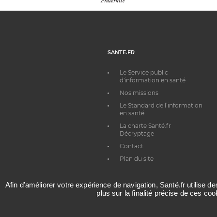
SANTE.FR
Le Service public
d'information en santé
Nos missions
Le Standard de l’information
en santé
La charte Santé.fr
Décryptage
Contact
Plan du site
Afin d’améliorer votre expérience de navigation, Santé.fr utilise d
plus sur la finalité précise de ces co