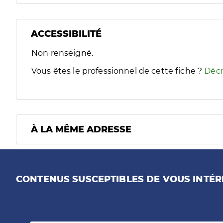
ACCESSIBILITÉ
Filtres
Non renseigné.
Sélectionnez un ou plusieurs handicaps/besoins spécifiques
Vous êtes le professionnel de cette fiche ?
Décr
À LA MÊME ADRESSE
CONTENUS SUSCEPTIBLES DE VOUS INTÉR