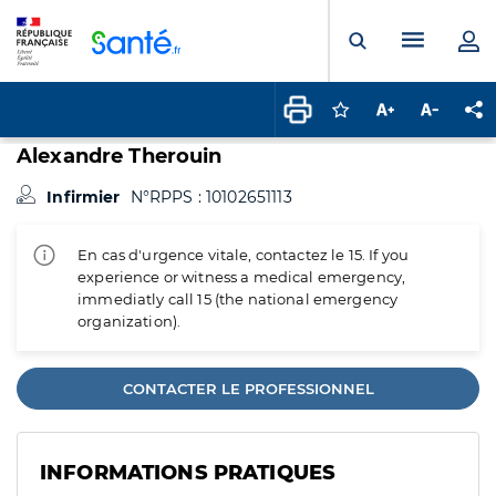
Panneau de gestion des cookies
Menu pr
Ouvrir la rech
Connectez-vous pour
Augmenter la t
Diminuer 
Pa
Alexandre Therouin
Infirmier
N°RPPS : 10102651113
En cas d'urgence vitale, contactez le 15. If you
experience or witness a medical emergency,
immediatly call 15 (the national emergency
organization).
CONTACTER LE PROFESSIONNEL
INFORMATIONS PRATIQUES