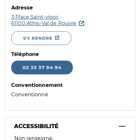
Adresse
3 Place Saint-vigor,
61100 Athis-Val de Rouvre
S'Y RENDRE
Téléphone
02 33 37 94 94
Conventionnement
Conventionné
ACCESSIBILITÉ
Filtres
Non renseigné.
Sélectionnez un ou plusieurs handicaps/besoins spécifiques p