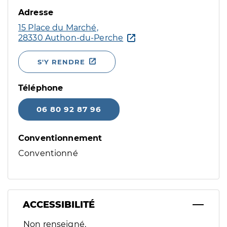
Adresse
15 Place du Marché,
28330 Authon-du-Perche
S'Y RENDRE
Téléphone
06 80 92 87 96
Conventionnement
Conventionné
ACCESSIBILITÉ
Filtres
Non renseigné.
Sélectionnez un ou plusieurs handicaps/besoins spécifiques p