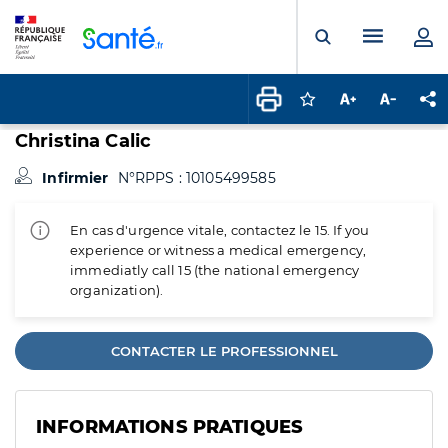
Panneau de gestion des cookies
Menu pr
Ouvrir la rech
Connectez-vous pour
Augmenter la t
Diminuer 
Pa
Christina Calic
Infirmier
N°RPPS : 10105499585
En cas d'urgence vitale, contactez le 15. If you
experience or witness a medical emergency,
immediatly call 15 (the national emergency
organization).
CONTACTER LE PROFESSIONNEL
INFORMATIONS PRATIQUES